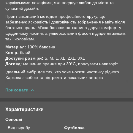
харківськими локаціями, яка поєднує любов до міста та
сучасний дизайн.
Принт виконаний методом професійного друку, що
забезпечує яскравість і довговічність зображення навіть після
багатьох прань. М’яка бавовняна тканина дарує комфорт у
щоденному носінні, а універсальний фасон підійде як жінкам,
так і чоловікам.
Матеріал:
100% бавовна
Колір:
білий
Доступні розміри:
S, M, L, XL, 2XL, 3XL
Догляд:
машинне прання при 30°C, прасувати навиворіт
Ідеальний вибір для тих, хто хоче носити частинку рідного
Харкова з собою та підтримати локальних авторів.
Приховати
Характеристики
Основні
Вид виробу
Футболка