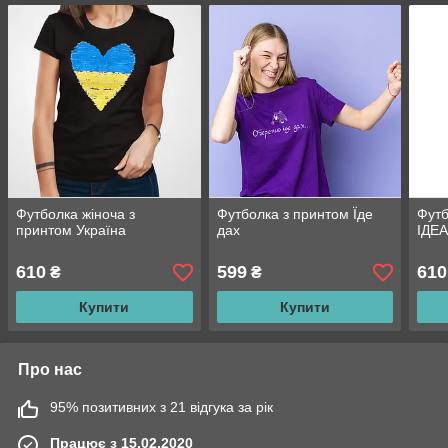
Футболка жіноча з
Футболка з принтом Їде
Футб
принтом Україна
дах
ІДЕ
610
599
610
₴
₴
Купити
Купити
Про нас
95% позитивних з 21 відгука за рік
Працює з 15.02.2020