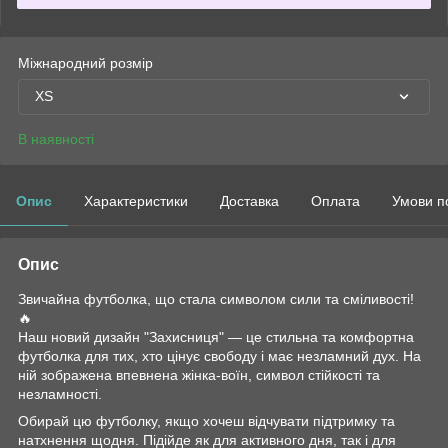
Міжнародний розмір
XS
В наявності
Опис
Характеристики
Доставка
Оплата
Умови п
Опис
Звичайна футболка, що стала символом сили та сміливості!
🔥
Наш новий дизайн "Захисниця" — це стильна та комфортна
футболка для тих, хто цінує свободу і має незламний дух. На
ній зображена впевнена жінка-воїн, символ стійкості та
незламності.
Обирай цю футболку, якщо хочеш відчувати підтримку та
натхнення щодня. Підійде як для активного дня, так і для