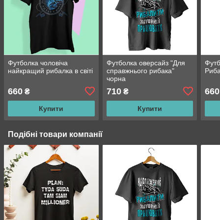
Футболка чоловіча
Футболка оверсайз "Для
Футб
найкращий рибалка в світі
справжнього рибака"
Риб
чорна
660
710
660
₴
₴
Купити
Купити
Подібні товари компанії