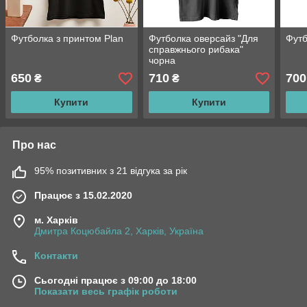
Футболка з принтом Plan
Футболка оверсайз "Для
Футб
справжнього рибака"
чорна
650
710
700
₴
₴
Купити
Купити
Про нас
95% позитивних з 21 відгука за рік
Працює з 15.02.2020
м. Харків
Дмитра Коцюбайла 2, Харків, Україна
Контакти
Сьогодні працює з 09:00 до 18:00
Показати весь графік роботи