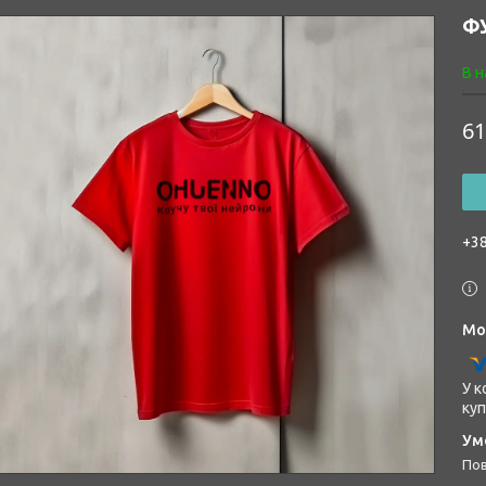
Ф
В н
61
+38
У к
куп
п