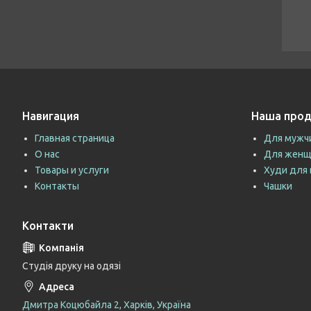
Навигация
Наша прод
Главная страница
Для мужч
О нас
Для женщ
Товары и услуги
Худи для 
Контакты
Чашки
Контакти
Студія друку на одязі
Дмитра Коцюбайла 2, Харків, Україна