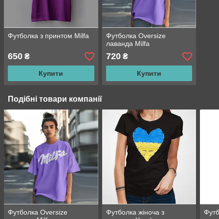
Футболка з принтом Milfa
Футболка Oversize
лаванда Milfa
650
720
₴
₴
Купити
Купити
Подібні товари компанії
Футболка Oversize
Футболка жіноча з
Футб