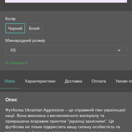
Колір
Чорний
Білий
Міжнародний розмір
XS
В наявності
Опис
Характеристики
Доставка
Оплата
Умови п
Опис
Футболка Ukrainian Aggressive – це справжній гімн української
нації. Вона виконана з високоякісного матеріалу та
прикрашена яскравим принтом "українці захисники". Ця
футболка не тільки підкреслить вашу сильну особистість та