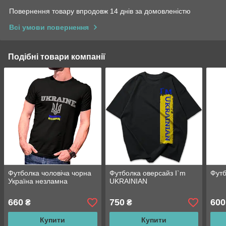
Повернення товару впродовж 14 днів за домовленістю
Всі умови повернення
Подібні товари компанії
Футболка чоловіча чорна
Футболка оверсайз I`m
Футб
Україна незламна
UKRAINIAN
660
750
600
₴
₴
Купити
Купити