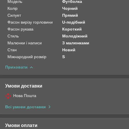
Модель
Футболка
Колір
Чорний
Силует
Прямий
Фасон вирізу горловини
U-подібний
Фасон рукава
Короткий
Стиль
Молодіжний
Малюнки і написи
З малюнками
Стан
Новий
Міжнародний розмір
S
Приховати
Умови доставки
Нова Пошта
Всі умови доставки
Умови оплати