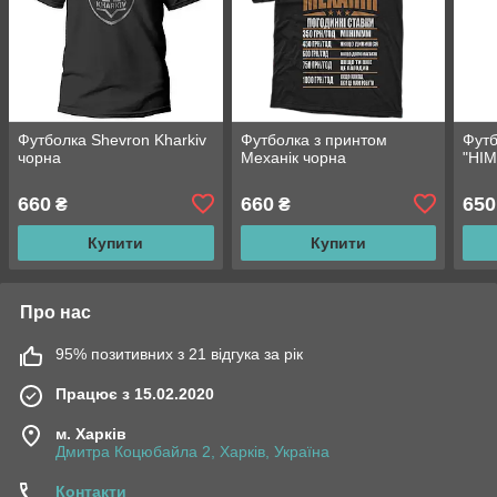
Футболка Shevron Kharkiv
Футболка з принтом
Футб
чорна
Механік чорна
"HI
660
660
650
₴
₴
Купити
Купити
Про нас
95% позитивних з 21 відгука за рік
Працює з 15.02.2020
м. Харків
Дмитра Коцюбайла 2, Харків, Україна
Контакти