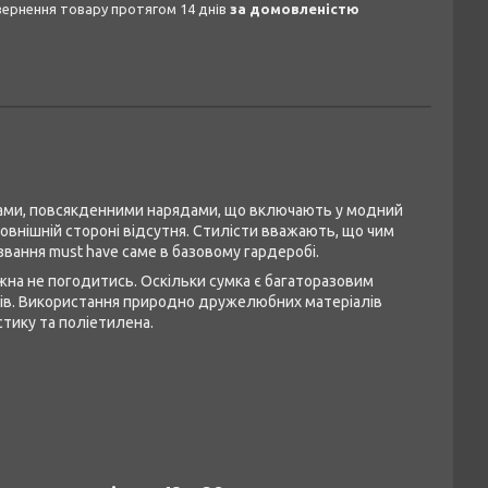
овернення товару протягом 14 днів
за домовленістю
уками, повсякденними нарядами, що включають у модний
зовнішній стороні відсутня. Стилісти вважають, що чим
вання must have саме в базовому гардеробі.
можна не погодитись. Оскільки сумка є багаторазовим
оків. Використання природно дружелюбних матеріалів
тику та поліетилена.