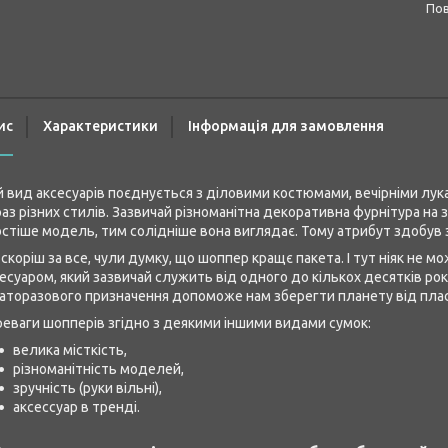
п
ис
Характеристики
Інформація для замовлення
 вид аксесуарів поєднується з діловими костюмами, вечірніми л
аз різних стилів. Зазвичай різноманітна декоративна фурнітура на 
стіше модель, тим солідніше вона виглядає. Тому атрибут здобув з
 скоріш за все, чули думку, що шоппер кращє пакета. І тут ніяк не 
есуаром, який зазвичай служить від одного до кількох десятків р
аторазового призначення допоможе нам зберегти планету від плас
еваги шопперів згідно з деякими іншими видами сумок:
велика місткість,
різноманітність моделей,
зручність (руки вільні),
аксессуар в тренді.