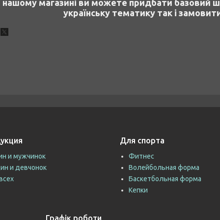
 нашому магазині ви можете придбати базовий шо
українську тематику так і замовит
укция
Для спорта
ин и мужчинок
Фитнес
ин и девчонок
Волейбольная форма
всех
Баскетбольная форма
Кепки
Графік роботи