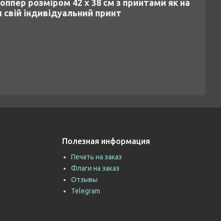
ппер розміром 42 x 38 см з принтами як на
и свій індивідуальний принт
Полезная информация
Печать на заказ
Флаги на заказ
Отзывы
Telegram