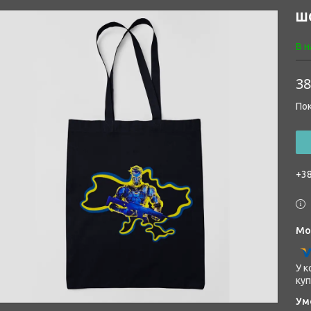
ШО
В н
38
Пок
+38
У к
куп