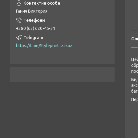
Ганич Виктория
+380 (63) 620-45-31
Оп
https://t.me/Styleprint_zakaz
Цей
обр
про
Ви,
акс
баг
Пер