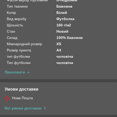
Фасон вирізу горловини
U-подібний
Тип тканини
Бавовна
Колір
Білий
Вид виробу
Футболка
Щільність
160 г/м2
Стан
Новий
Склад
100% бавовни
Міжнародний розмір
XS
Розмір принта
А4
тип футболки
чоловіча
Тип футболки
чоловіча
Приховати
Умови доставки
Нова Пошта
Всі умови доставки