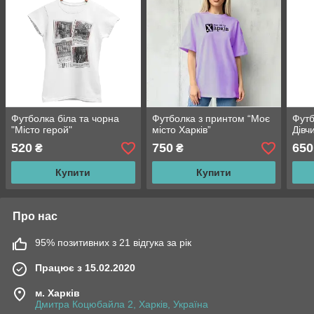
Футболка біла та чорна
Футболка з принтом “Моє
Футб
"Місто герой"
місто Харків”
Дівч
520
750
650
₴
₴
Купити
Купити
Про нас
95% позитивних з 21 відгука за рік
Працює з 15.02.2020
м. Харків
Дмитра Коцюбайла 2, Харків, Україна