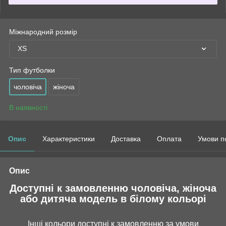
Міжнародний розмір
XS
Тип футболки
чоловіча
жіноча
В наявності
Опис
Характеристики
Доставка
Оплата
Умови п
Опис
Доступні к замовленню чоловіча, жіноча
або дитяча модель в білому кольорі
Інші кольори доступні к замовленню за умови