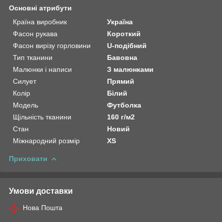
Основні атрибути
Країна виробник
Україна
Фасон рукава
Короткий
Фасон вирізу горловини
U-подібний
Тип тканини
Бавовна
Малюнки і написи
З малюнками
Силует
Прямий
Колір
Білий
Модель
Футболка
Щільність тканини
160 г/м2
Стан
Новий
Міжнародний розмір
XS
Приховати
Умови доставки
Нова Пошта