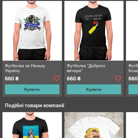
Футболка за Неньку
Футболка "Доброго
Футб
Україну
вечора"
Коза
660
660
660
₴
₴
Купити
Купити
Подібні товари компанії