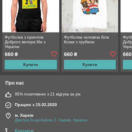
Футболка з принтом
Футболка чоловіча біла
Футб
Доброго вечора Ми з
Козак з трубкою
Добр
України
Укра
660
660
660
₴
₴
Купити
Купити
Про нас
95% позитивних з 21 відгука за рік
Працює з 15.02.2020
м. Харків
Дмитра Коцюбайла 2, Харків, Україна
Контакти