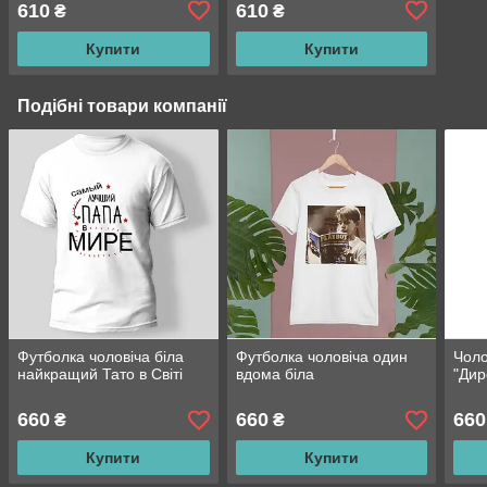
610
610
₴
₴
Купити
Купити
Подібні товари компанії
Футболка чоловіча біла
Футболка чоловіча один
Чоло
найкращий Тато в Світі
вдома біла
"Дир
660
660
660
₴
₴
Купити
Купити