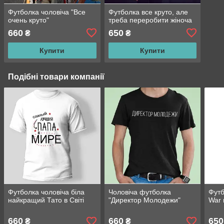
Футболка чоловіча "Все
Футболка все круто, але
очень круто"
треба переробити жіноча
660
650
₴
₴
Купити
Купити
Подібні товари компанії
Футболка чоловіча біла
Чоловіча футболка
Футб
найкращий Тато в Світі
"Директор Молодежи"
War
660
660
650
₴
₴