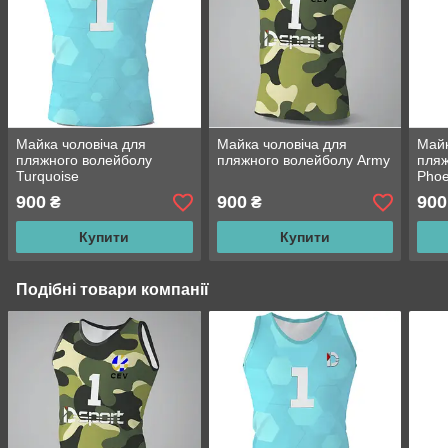
Майка чоловіча для
Майка чоловіча для
Майк
пляжного волейболу
пляжного волейболу Army
пляж
Turquoise
Phoe
900
900
900
₴
₴
Купити
Купити
Подібні товари компанії