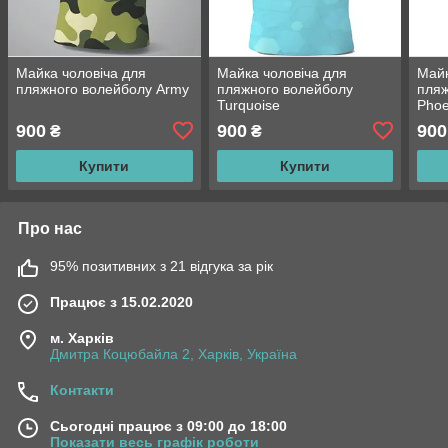
Майка чоловіча для
Майка чоловіча для
Майк
пляжного волейболу Army
пляжного волейболу
пляж
Turquoise
Phoe
900
900
900
₴
₴
Купити
Купити
Про нас
95% позитивних з 21 відгука за рік
Працює з 15.02.2020
м. Харків
Дмитра Коцюбайла 2, Харків, Україна
Контакти
Сьогодні працює з 09:00 до 18:00
Показати весь графік роботи