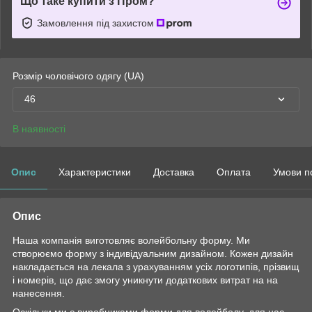
Що таке купити з Пром?
Замовлення під захистом
Розмір чоловічого одягу (UA)
46
В наявності
Опис
Характеристики
Доставка
Оплата
Умови п
Опис
Наша компанія виготовляє волейбольну форму. Ми
створюємо форму з індивідуальним дизайном. Кожен дизайн
накладається на лекала з урахуванням усіх логотипів, прізвищ
і номерів, що дає змогу уникнути додаткових витрат на на
нанесення.
Оскільки ми є виробниками форми для волейболу, для нас