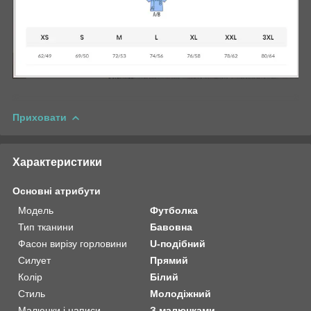
Приховати
Характеристики
Основні атрибути
Модель
Футболка
Тип тканини
Бавовна
Фасон вирізу горловини
U-подібний
Силует
Прямий
Колір
Білий
Стиль
Молодіжний
Малюнки і написи
З малюнками