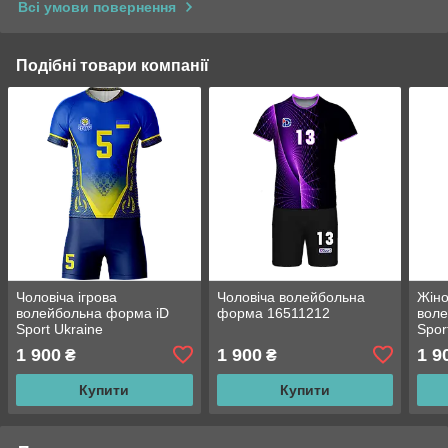
Всі умови повернення
Подібні товари компанії
Чоловіча ігрова
Чоловіча волейбольна
Жіно
волейбольна форма iD
форма 16511212
воле
Sport Ukraine
Spor
1 900
1 900
1 9
₴
₴
Купити
Купити