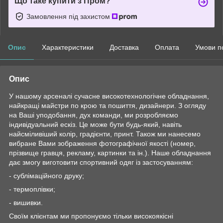
Що таке купити з Пром?
Замовлення під захистом
Опис
Характеристики
Доставка
Оплата
Умови п
Опис
У нашому арсеналі сучасне високотехнологічне обладнання,
найкращі майстри по крою та пошиття, дизайнери. З огляду
на Ваші уподобання, дух команди, ми розробляємо
індивідуальний ескіз. Це може бути будь-який, навіть
найсміливіший колір, градієнти, принт. Також ми нанесемо
вибране Вами зображення фотографічної якості (номер,
прізвище гравця, рекламу, картинки та ін.). Наше обладнання
дає змогу виготовити спортивний одяг із застосуванням:
- сублімаційного друку;
- термоплівки;
- вишивки.
Своїм клієнтам ми пропонуємо тільки високоякісні