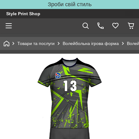
Зроби свій стиль
Style Print Shop
Товари та послуги
Волейбольна ігрова форма
Волей