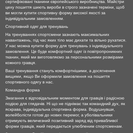
сертифіковані тканини європейського виробництва. Майстри
цеху пошиття шиють вироби в строго зазначені терміни, щоб
ви могли купити спортивну форму високої якості за
індивідуальним замовленням.
Спортивний одяг для тренувань
На тренуваннях спортсмени зазнають максимальних
навантажень, під час яких тіло має дихати та вільно рухатися.
У нас можна купити форму для тренувань з індивідуального
замовлення. Це буде комфортний одяг із повітропроникних
тканин, який ми виготовляємо за персональними розмірами
кожного гравця.
Ваші тренування стануть комфортнішими, а досягнення
вищими, якщо Ви оформили замовлення на пошиття
спортивного одягу в нас.
Командна форма
Змагання є відповідальним моментом для гравців і радісною
подією для глядачів. Ні що не піднімає так командний дух, як
яскрава, індивідуальна спортивна форма. Водушнувши,
волейболісти готові до нових перемог, а уболівальники
отримують величезний позитивний заряд від привабливої
форми гравців, який передається улюбленим спортсменам.