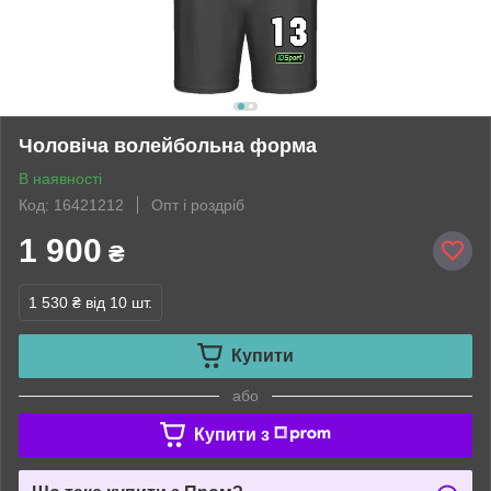
Чоловіча волейбольна форма
В наявності
Код: 16421212
Опт і роздріб
1 900
₴
1 530 ₴
від 10 шт.
Купити
або
Купити з